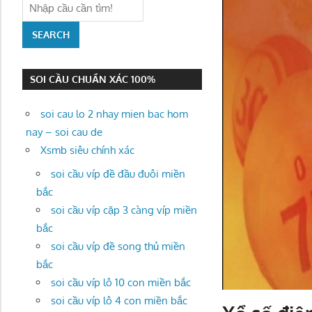
nay
–
SEARCH
soi
cau
de
SOI CẦU CHUẨN XÁC 100%
soi cau lo 2 nhay mien bac hom
nay – soi cau de
Xsmb siêu chính xác
soi cầu víp đề đầu đuôi miền
bắc
soi cầu víp cặp 3 càng víp miền
bắc
soi cầu víp đề song thủ miền
bắc
soi cầu víp lô 10 con miền bắc
soi cầu víp lô 4 con miền bắc