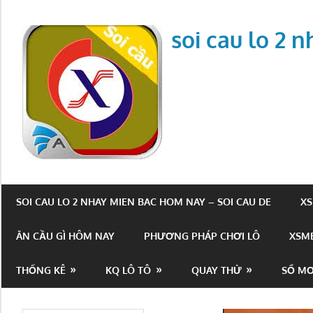
Skip
to
soi cau lo 2 
content
soi
cau
SOI CAU LO 2 NHAY MIEN BAC HOM NAY – SOI CAU DE
XS
lo
2
ĂN CẦU GÌ HÔM NAY
PHƯƠNG PHÁP CHƠI LÔ
XSM
nhay
mien
THỐNG KÊ
KQ LÔ TÔ
QUAY THỬ
SỔ M
bac
hom