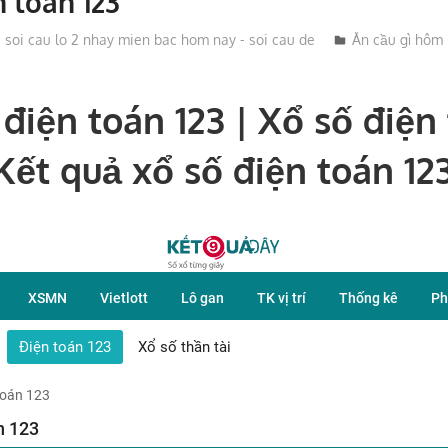
n toán 123
soi cau lo 2 nhay mien bac hom nay - soi cau de
Ăn cầu gì hôm
điện toán 123 | Xổ số điện 
Kết quả xổ số điện toán 12