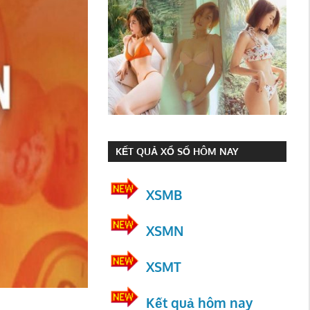
KẾT QUẢ XỔ SỐ HÔM NAY
XSMB
XSMN
XSMT
Kết quả hôm nay