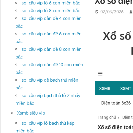
Xổ số điệ
soi cầu víp lô 6 con miền bắc
soi cầu víp lô 8 con miền bắc
02/03/2026
soi cầu víp dàn đề 4 con miền
bắc
Xổ số 
soi cầu víp dàn đề 6 con miền
bắc
soi cầu víp dàn đề 8 con miền
bắc
soi cầu víp dàn đề 10 con miền
bắc
soi cầu víp đề bạch thủ miền
bắc
soi cầu víp bạch thủ lô 2 nháy
miền bắc
Xsmb siêu vip
soi cầu víp lô bạch thủ kép
miền bắc