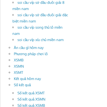
soi cầu víp sớ đầu đuôi giải 8
miền nam
soi cầu víp sớ đầu đuôi giải đặc
biệt miền nam
soi cầu víp song thủ lô miền
nam
soi cầu víp xíu chủ miền nam
Ăn cầu gì hôm nay
Phương pháp chơi lô
XSMB
XSMN
XSMT
Kết quả hôm nay
Sổ kết quả
Sổ kết quả XSMT
Sổ kết quả XSMN
Sổ kết quả XSMB