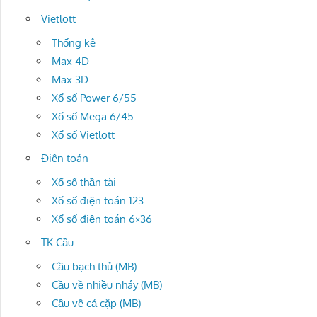
Vietlott
Thống kê
Max 4D
Max 3D
Xổ số Power 6/55
Xổ số Mega 6/45
Xổ số Vietlott
Điện toán
Xổ số thần tài
Xổ số điện toán 123
Xổ số điện toán 6×36
TK Cầu
Cầu bạch thủ (MB)
Cầu về nhiều nháy (MB)
Cầu về cả cặp (MB)