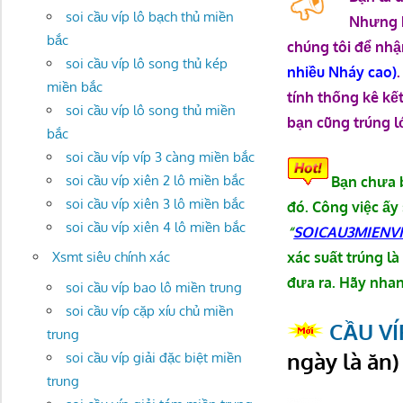
soi cầu víp lô bạch thủ miền
Nhưng b
bắc
chúng tôi để nh
soi cầu víp lô song thủ kép
nhiều Nháy cao)
miền bắc
tính thống kê kế
soi cầu víp lô song thủ miền
bạn cũng trúng l
bắc
soi cầu víp víp 3 càng miền bắc
soi cầu víp xiên 2 lô miền bắc
Bạn chưa b
soi cầu víp xiên 3 lô miền bắc
đó. Công việc ấy
soi cầu víp xiên 4 lô miền bắc
“
SOICAU3MIENV
xác suất trúng l
Xsmt siêu chính xác
đưa ra. Hãy nhan
soi cầu víp bao lô miền trung
soi cầu víp cặp xíu chủ miền
CẦU VÍ
trung
ngày là ăn)
soi cầu víp giải đặc biệt miền
trung