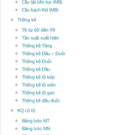
Cầu lật liên tục (MB)
Cầu bạch thủ (MB)
Thống kê
TK từ 00 đến 99
Tần suất xuất hiện
Thống kê Tổng
Thống kê Đầu – Đuôi
Thống kê Đuôi
Thống kê Đầu
Thống kê lô kép
Thống kê lô xiên
Thống kê lô gan
Thống kê đầu đuôi
KQ Lô tô
Bảng loto MT
Bảng loto MN