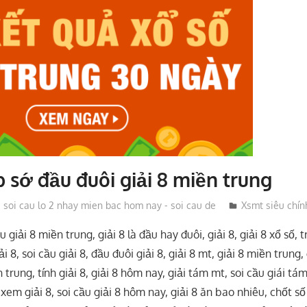
p sớ đầu đuôi giải 8 miền trung
soi cau lo 2 nhay mien bac hom nay - soi cau de
Xsmt siêu chín
ầu giải 8 miền trung, giải 8 là đầu hay đuôi, giải 8, giải 8 xổ số, 
giải 8, soi cầu giải 8, đầu đuôi giải 8, giải 8 mt, giải 8 miền trung
 trung, tính giải 8, giải 8 hôm nay, giải tám mt, soi cầu giái tám,
, xem giải 8, soi cầu giải 8 hôm nay, giải 8 ăn bao nhiêu, chốt số