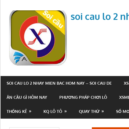
Skip
to
soi cau lo 2 
content
soi
cau
SOI CAU LO 2 NHAY MIEN BAC HOM NAY – SOI CAU DE
XS
lo
2
ĂN CẦU GÌ HÔM NAY
PHƯƠNG PHÁP CHƠI LÔ
XSM
nhay
mien
THỐNG KÊ
KQ LÔ TÔ
QUAY THỬ
SỔ M
bac
hom