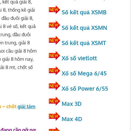
, kết quả giải 8,
i 8, thống kê giải
Sổ kết quả XSMB
 đầu đuôi giải 8,
i 8 vé số, kết quả
Sổ kết quả XSMN
trung, đầu đuôi
Sổ kết quả XSMT
n trung, giải 8
soi cầu giải 8 hôm
Xổ số vietlott
u giải 8 hôm nay,
iải 8 mt, chốt số
Xổ số Mega 6/45
Xổ số Power 6/55
G
Max 3D
p – chốt
giải tám
Max 4D
 đang cần gỡ nợ.