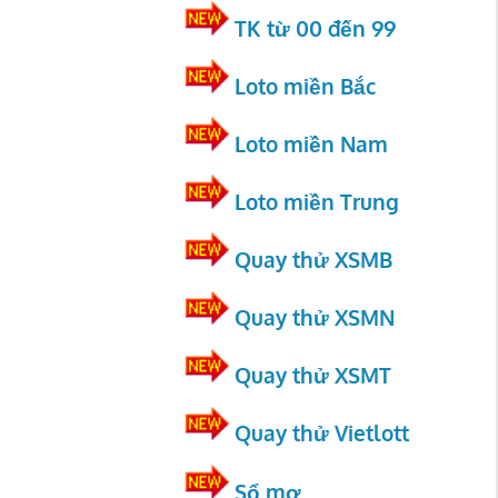
TK từ 00 đến 99
Loto miền Bắc
Loto miền Nam
Loto miền Trung
Quay thử XSMB
Quay thử XSMN
Quay thử XSMT
Quay thử Vietlott
Sổ mơ