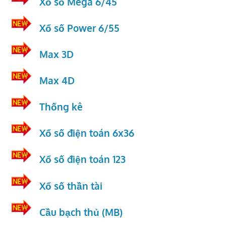
Xổ số Mega 6/45
Xổ số Power 6/55
Max 3D
Max 4D
Thống kê
Xổ số điện toán 6x36
Xổ số điện toán 123
Xổ số thần tài
Cầu bạch thủ (MB)