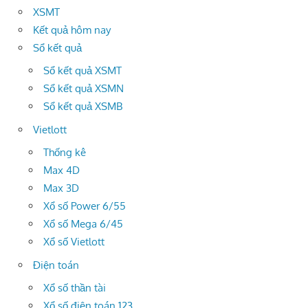
XSMT
Kết quả hôm nay
Sổ kết quả
Sổ kết quả XSMT
Sổ kết quả XSMN
Sổ kết quả XSMB
Vietlott
Thống kê
Max 4D
Max 3D
Xổ số Power 6/55
Xổ số Mega 6/45
Xổ số Vietlott
Điện toán
Xổ số thần tài
Xổ số điện toán 123