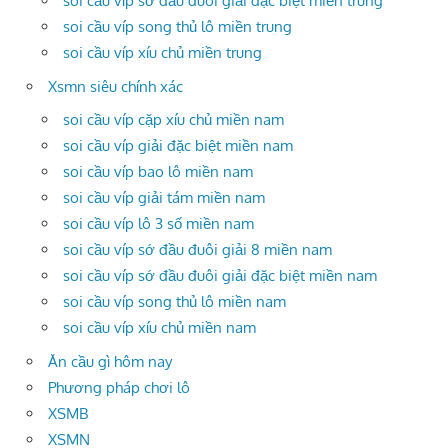
soi cầu víp sớ đầu đuôi giải đặc biệt miền trung
soi cầu víp song thủ lô miền trung
soi cầu víp xíu chủ miền trung
Xsmn siêu chính xác
soi cầu víp cặp xíu chủ miền nam
soi cầu víp giải đặc biệt miền nam
soi cầu víp bao lô miền nam
soi cầu víp giải tám miền nam
soi cầu víp lô 3 số miền nam
soi cầu víp sớ đầu đuôi giải 8 miền nam
soi cầu víp sớ đầu đuôi giải đặc biệt miền nam
soi cầu víp song thủ lô miền nam
soi cầu víp xíu chủ miền nam
Ăn cầu gì hôm nay
Phương pháp chơi lô
XSMB
XSMN