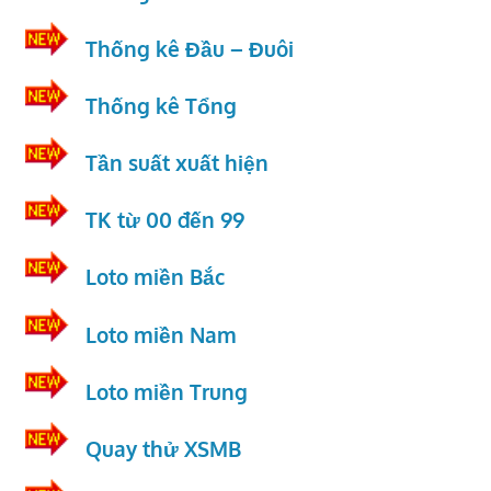
Thống kê Đầu – Đuôi
Thống kê Tổng
Tần suất xuất hiện
TK từ 00 đến 99
Loto miền Bắc
Loto miền Nam
Loto miền Trung
Quay thử XSMB