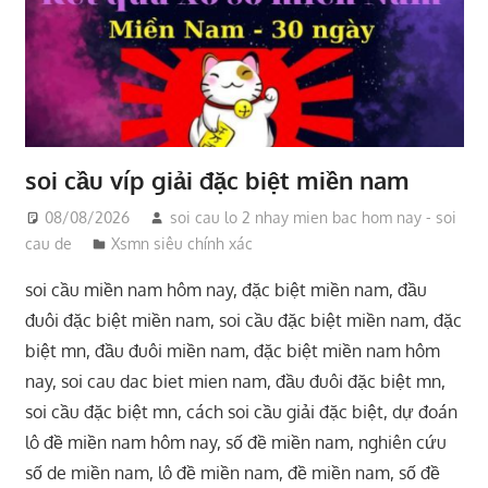
mien
bac
hom
nay
–
soi
soi cầu víp giải đặc biệt miền nam
cau
08/08/2026
soi cau lo 2 nhay mien bac hom nay - soi
de
cau de
Xsmn siêu chính xác
soi cầu miền nam hôm nay, đặc biệt miền nam, đầu
đuôi đặc biệt miền nam, soi cầu đặc biệt miền nam, đặc
biệt mn, đầu đuôi miền nam, đặc biệt miền nam hôm
nay, soi cau dac biet mien nam, đầu đuôi đặc biệt mn,
soi cầu đặc biệt mn, cách soi cầu giải đặc biệt, dự đoán
lô đề miền nam hôm nay, số đề miền nam, nghiên cứu
số de miền nam, lô đề miền nam, đề miền nam, số đề