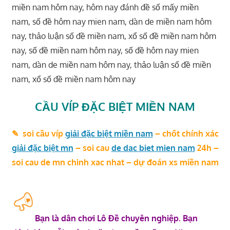
miền nam hôm nay, hôm nay đánh đề số mấy miền
nam, số đề hôm nay mien nam, dàn de miền nam hôm
nay, thảo luận số đề miền nam, xổ số đề miền nam hôm
nay, số đề miền nam hôm nay, số đề hôm nay mien
nam, dàn de miền nam hôm nay, thảo luận số đề miền
nam, xổ số đề miền nam hôm nay
CẦU VÍP ĐẶC BIỆT MIỀN NAM
✎ soi cầu víp
giải đặc biệt miền nam
– chốt chính xác
giải đặc biệt mn
– soi cau
de dac biet mien nam
24h –
soi cau de mn chinh xac nhat – dự đoán xs miền nam
Bạn là dân chơi Lô Đề chuyên nghiệp. Bạn