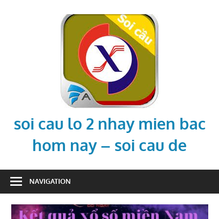
Skip
to
content
soi cau lo 2 nhay mien bac
hom nay – soi cau de
soi
cau
NAVIGATION
lo
2
nhay