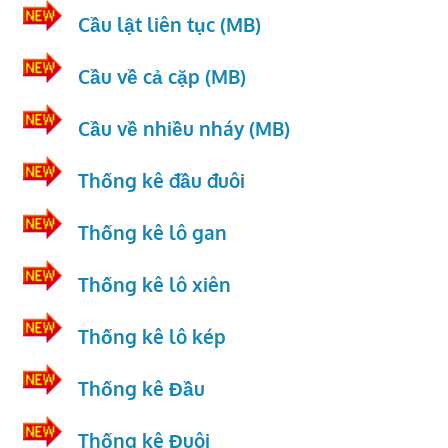
Cầu lật liên tục (MB)
Cầu về cả cặp (MB)
Cầu về nhiều nháy (MB)
Thống kê đầu đuôi
Thống kê lô gan
Thống kê lô xiên
Thống kê lô kép
Thống kê Đầu
Thống kê Đuôi