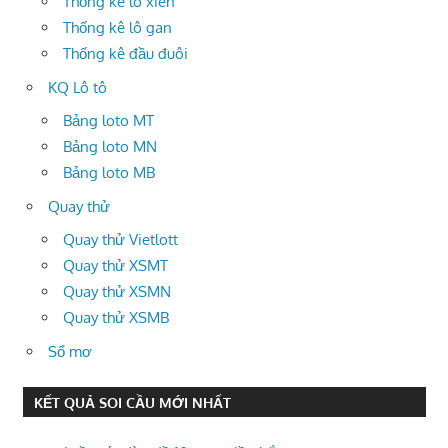
Thống kê lô xiên
Thống kê lô gan
Thống kê đầu đuôi
KQ Lô tô
Bảng loto MT
Bảng loto MN
Bảng loto MB
Quay thử
Quay thử Vietlott
Quay thử XSMT
Quay thử XSMN
Quay thử XSMB
Sổ mơ
KẾT QUẢ SOI CẦU MỚI NHẤT