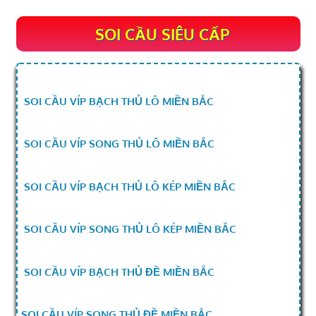
mien
SOI CẦU SIÊU CẤP
bac
hom
nay
–
SOI CẦU VÍP BẠCH THỦ LÔ MIỀN BẮC
soi
cau
de
SOI CẦU VÍP SONG THỦ LÔ MIỀN BẮC
SOI CẦU VÍP BẠCH THỦ LÔ KÉP MIỀN BẮC
SOI CẦU VÍP SONG THỦ LÔ KÉP MIỀN BẮC
SOI CẦU VÍP BẠCH THỦ ĐỀ MIỀN BẮC
SOI CẦU VÍP SONG THỦ ĐỀ MIỀN BẮC