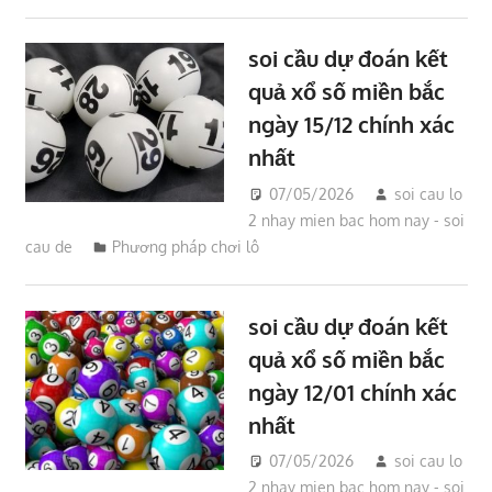
soi cầu dự đoán kết
quả xổ số miền bắc
ngày 15/12 chính xác
nhất
07/05/2026
soi cau lo
2 nhay mien bac hom nay - soi
cau de
Phương pháp chơi lô
soi cầu dự đoán kết
quả xổ số miền bắc
ngày 12/01 chính xác
nhất
07/05/2026
soi cau lo
2 nhay mien bac hom nay - soi