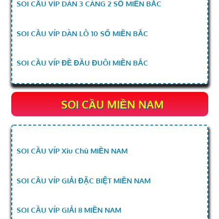
SOI CẦU VÍP DÀN 3 CÀNG 2 SỐ MIỀN BẮC
SOI CẦU VÍP DÀN LÔ 10 SỐ MIỀN BẮC
SOI CẦU VÍP ĐỀ ĐẦU ĐUÔI MIỀN BẮC
SOI CẦU MIỀN NAM
SOI CẦU VÍP Xỉu Chủ MIỀN NAM
SOI CẦU VÍP GIẢI ĐẶC BIỆT MIỀN NAM
SOI CẦU VÍP GIẢI 8 MIỀN NAM