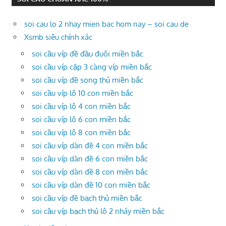
soi cau lo 2 nhay mien bac hom nay – soi cau de
Xsmb siêu chính xác
soi cầu víp đề đầu đuôi miền bắc
soi cầu víp cặp 3 càng víp miền bắc
soi cầu víp đề song thủ miền bắc
soi cầu víp lô 10 con miền bắc
soi cầu víp lô 4 con miền bắc
soi cầu víp lô 6 con miền bắc
soi cầu víp lô 8 con miền bắc
soi cầu víp dàn đề 4 con miền bắc
soi cầu víp dàn đề 6 con miền bắc
soi cầu víp dàn đề 8 con miền bắc
soi cầu víp dàn đề 10 con miền bắc
soi cầu víp đề bạch thủ miền bắc
soi cầu víp bạch thủ lô 2 nháy miền bắc