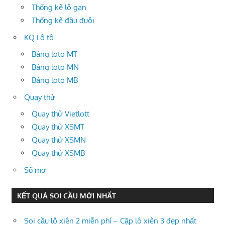
Thống kê lô gan
Thống kê đầu đuôi
KQ Lô tô
Bảng loto MT
Bảng loto MN
Bảng loto MB
Quay thử
Quay thử Vietlott
Quay thử XSMT
Quay thử XSMN
Quay thử XSMB
Sổ mơ
KẾT QUẢ SOI CẦU MỚI NHẤT
Soi cầu lô xiên 2 miễn phí – Cặp lô xiên 3 đẹp nhất