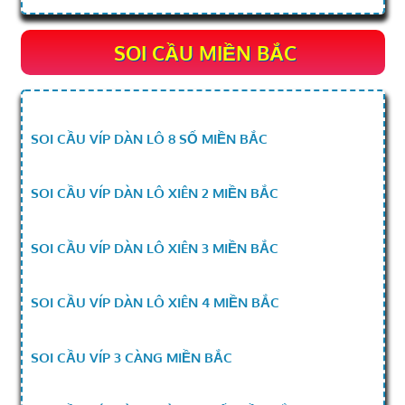
SOI CẦU MIỀN BẮC
SOI CẦU VÍP DÀN LÔ 8 SỐ MIỀN BẮC
SOI CẦU VÍP DÀN LÔ XIÊN 2 MIỀN BẮC
SOI CẦU VÍP DÀN LÔ XIÊN 3 MIỀN BẮC
SOI CẦU VÍP DÀN LÔ XIÊN 4 MIỀN BẮC
SOI CẦU VÍP 3 CÀNG MIỀN BẮC