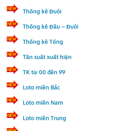
Thống kê Đuôi
Thống kê Đầu – Đuôi
Thống kê Tổng
Tần suất xuất hiện
TK từ 00 đến 99
Loto miền Bắc
Loto miền Nam
Loto miền Trung