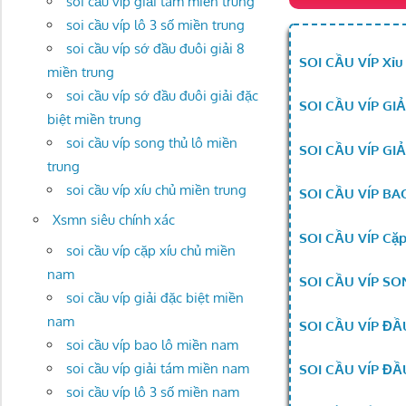
soi cầu víp giải tám miền trung
soi cầu víp lô 3 số miền trung
soi cầu víp sớ đầu đuôi giải 8
SOI CẦU VÍP Xỉ
miền trung
soi cầu víp sớ đầu đuôi giải đặc
SOI CẦU VÍP GI
biệt miền trung
soi cầu víp song thủ lô miền
SOI CẦU VÍP GI
trung
soi cầu víp xíu chủ miền trung
SOI CẦU VÍP B
Xsmn siêu chính xác
SOI CẦU VÍP Cặ
soi cầu víp cặp xíu chủ miền
nam
SOI CẦU VÍP S
soi cầu víp giải đặc biệt miền
nam
SOI CẦU VÍP ĐẦ
soi cầu víp bao lô miền nam
soi cầu víp giải tám miền nam
SOI CẦU VÍP ĐẦ
soi cầu víp lô 3 số miền nam