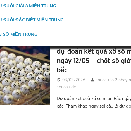
U ĐUÔI GIẢI 8 MIỀN TRUNG
U ĐUÔI ĐẶC BIỆT MIỀN TRUNG
 3 SỐ MIỀN TRUNG
dự đoán kết quả xổ số 
ngày 12/05 – chốt số gi
bắc
03/03/2026
soi cau lo 2 nhay 
soi cau de
Dự đoán kết quả xổ số miền Bắc ngày
xác. Tham khảo ngay soi cầu lô dự đo