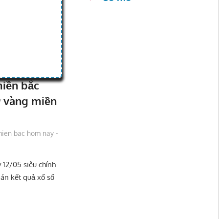
miền bắc
ờ vàng miền
mien bac hom nay -
 12/05 siêu chính
án kết quả xổ số