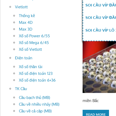
SOI CẦU VÍP ĐẦ
Vietlott
Thống kê
SOI CẦU VÍP ĐẦ
Max 4D
Max 3D
SOI CẦU VÍP LÔ
Xổ số Power 6/55
Xổ số Mega 6/45
Xổ số Vietlott
Điện toán
Xổ số thần tài
Xổ số điện toán 123
Xổ số điện toán 6×36
TK Cầu
Cầu bạch thủ (MB)
miền Bắc
Cầu về nhiều nháy (MB)
Cầu về cả cặp (MB)
READ MORE