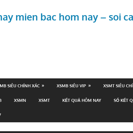
nhay mien bac hom nay – soi c
MB SIÊU CHÍNH XÁC
XSMB SIÊU VIP
XSMT SIÊU CH
B
XSMN
XSMT
KẾT QUẢ HÔM NAY
SỔ KẾT 
Ơ